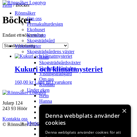
Hoppa
Hem
/ Böcker
till
Rönnsåker
innehåll
Böcker
Om oss
Permakulturdesign
Ekohuset
Endast ett sökresultat
Kretslopp
Skogsträdgård
Verksamheter
Skogsträdgårdens växter
Hem
Skogsträdgårdsväxter
Kukuri och klimatmysteriet
Skogsträdgårdsdag
Visningsträdgård
Om oss
160,00
kr
Lägg till i varukorg
Kontakt
Under eken
Hem
Hanna
Jularp 124
Filmer
243 93 Höör
×
Webbshop fröer
Denna webbplats använder
Kontakt
Kontakta oss
cookies
Myricas
© Rönnsåker 2026
Hem
Denna webbplats använder cookies för att
My