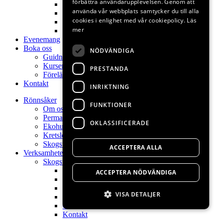
förbättra användarupplevelsen. Genom att
Poesi
använda vår webbplats samtycker du till alla
Naturkontakt
cookies i enlighet med vår cookiepolicy.
Läs
Permakultur
mer
Kontakt
Evenemang
Boka oss
NÖDVÄNDIGA
Guidningar
Kurser
PRESTANDA
Föreläsningar
Kontakt
INRIKTNING
Rönnsåker
FUNKTIONER
Om oss
Permakulturdesign
OKLASSIFICERADE
Ekohuset
Kretslopp
Skogsträdgård
ACCEPTERA ALLA
Verksamheter
Skogsträdgårdens växter
Hem
ACCEPTERA NÖDVÄNDIGA
Skogsträdgårdsväxter
Skogsträdgårdsdag
VISA DETALJER
Visningsträdgård
Om oss
Kontakt