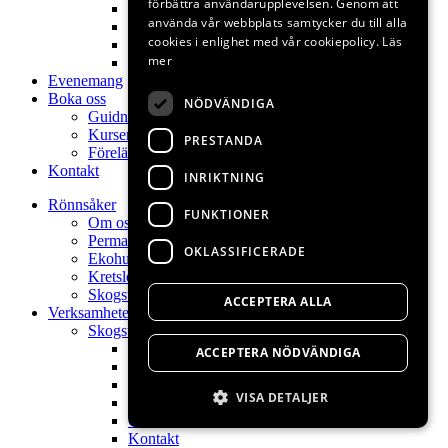
förbättra användarupplevelsen. Genom att
Poesi
använda vår webbplats samtycker du till alla
Naturkontakt
cookies i enlighet med vår cookiepolicy.
Läs
Permakultur
mer
Kontakt
Evenemang
Boka oss
NÖDVÄNDIGA
Guidningar
Kurser
PRESTANDA
Föreläsningar
Kontakt
INRIKTNING
Rönnsåker
FUNKTIONER
Om oss
Permakulturdesign
OKLASSIFICERADE
Ekohuset
Kretslopp
Skogsträdgård
ACCEPTERA ALLA
Verksamheter
Skogsträdgårdens växter
Hem
ACCEPTERA NÖDVÄNDIGA
Skogsträdgårdsväxter
Skogsträdgårdsdag
VISA DETALJER
Visningsträdgård
Om oss
Kontakt