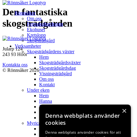
Hoppa
Den fantastiska
Rönnsåker
till
Om oss
innehåll
skogsträdgården
Permakulturdesign
Ekohuset
Kretslopp
Skogsträdgård
Verksamheter
Jularp 124
Skogsträdgårdens växter
243 93 Höör
Hem
Skogsträdgårdsväxter
Kontakta oss
Skogsträdgårdsdag
© Rönnsåker 2026
Visningsträdgård
Om oss
Kontakt
Under eken
Hem
Hanna
Filmer
×
Webbshop fröer
Denna webbplats använder
Kontakt
cookies
Myricas
Hem
Denna webbplats använder cookies för att
My