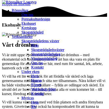
Hoppa till innehåll
Rönnsåker
Rönnsåker
Om oss
Om oss
Permakulturdesign
Permakulturdesign
Ekohuset
Ekohuset
Ekohuset
Kretslopp
Kretslopp
Skogsträdgård
Skogsträdgård
Verksamheter
Verksamheter
Skogsträdgårdens växter
Skogsträdgårdens växter
Vårt drömhus
Hem
Hem
Skogsträdgårdsväxter
Skogsträdgårdsväxter
Skogsträdgårdsdag
Skogsträdgårdsdag
Vi är mitt uppe i processen att bygga vårt drömhus – med
Visningsträdgård
Visningsträdgård
ekomaterial och kretsloppssystem. Vårt hus ska vara en plats för
Om oss
Om oss
gemenskap för alla som lever här, med rum för samtal, lek, arbete,
Kontakt
Kontakt
hantverk och vila.
Under eken
Under eken
Hem
Hem
Vi vill ha ett lite större kök för att förädla vår skörd och laga
Hanna
Hanna
gemensamma middagar och sitta ner tillsammans. Nära köket vill vi
Filmer
Filmer
ha både växthus och jordkällare – fyllda av odlingar och skörd. En
Webbshop fröer
Webbshop fröer
utvald del av huset ska också rymma alla er som kommer hit – till
Kontakt
Kontakt
kurser, föredrag eller festligheter.
Myricas
Myricas
Vi vill kunna värma oss med ved från platsen och andra förnybara
Hem
Hem
system. Givetvis vill vi också ha komposttoalett för att kunna ta
My
My