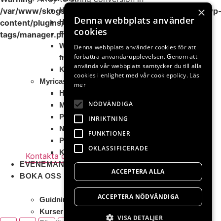
×
/var/www/skogstradgardensvaxter.se/ronnsaker.se/wp
Hem
Denna webbplats använder
content/plugins/elementor/core/dynamic-
Hanna
cookies
tags/manager.php
Filmer
on line
66
Webbshop
Denna webbplats använder cookies för att
förbättra användarupplevelsen. Genom att
fröer
använda vår webbplats samtycker du till alla
Kontakt
cookies i enlighet med vår cookiepolicy.
Läs
Myricas
mer
Hem
NÖDVÄNDIGA
My
Poesi
Jularp 124
INRIKTNING
Naturkontakt
243 93 Höör
FUNKTIONER
Permakultur
OKLASSIFICERADE
Kontakt
Kontakta oss
EVENEMANG
ACCEPTERA ALLA
BOKA OSS
© Rönnsåker 2026
ACCEPTERA NÖDVÄNDIGA
Guidningar
Kurser
VISA DETALJER