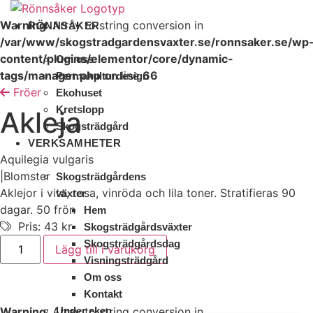
Warning
: Array to string conversion in
RÖNNSÅKER
/var/www/skogstradgardensvaxter.se/ronnsaker.se/wp
content/plugins/elementor/core/dynamic-
Om oss
tags/manager.php
on line
66
Permakulturdesign
Hoppa
Fröer
Ekohuset
till
Kretslopp
Akleja
innehåll
Skogsträdgård
VERKSAMHETER
Aquilegia vulgaris
|
Blomster
Skogsträdgårdens
Aklejor i vita, rosa, vinröda och lila toner. Stratifieras 90
växter
dagar. 50 frön
Hem
Pris: 43 kr
Skogsträdgårdsväxter
Akleja
Skogsträdgårdsdag
Lägg till i varukorg
mängd
Visningsträdgård
Om oss
Kontakt
Warning
: Array to string conversion in
Under eken