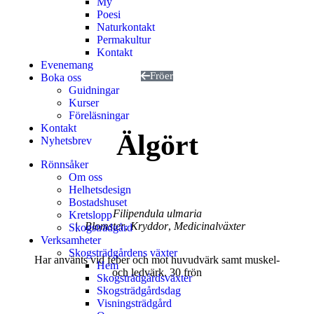
My
Poesi
Naturkontakt
Permakultur
Kontakt
Evenemang
Fröer
Boka oss
Guidningar
Kurser
Föreläsningar
Kontakt
Älgört
Nyhetsbrev
Rönnsåker
Om oss
Helhetsdesign
Bostadshuset
Filipendula ulmaria
Kretslopp
|
Blomster
,
Kryddor
,
Medicinalväxter
Skogsträdgård
Verksamheter
Skogsträdgårdens växter
Har använts vid feber och mot huvudvärk samt muskel-
Hem
och ledvärk. 30 frön
Skogsträdgårdsväxter
Skogsträdgårdsdag
Visningsträdgård