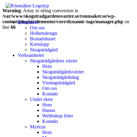
Warning
: Array to string conversion in
/var/www/skogstradgardensvaxter.se/ronnsaker.se/wp-
content/plugins/elementor/core/dynamic-tags/manager.php
on
Rönnsåker
line
66
Om oss
Helhetsdesign
Bostadshuset
Kretslopp
Skogsträdgård
Verksamheter
Skogsträdgårdens växter
Hem
Skogsträdgårdsväxter
Skogsträdgårdsdag
Visningsträdgård
Om oss
Kontakt
Under eken
Hem
Hanna
Webbshop fröer
Kontakt
Myricas
Hem