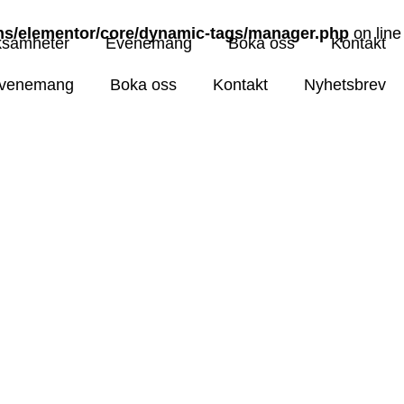
ins/elementor/core/dynamic-tags/manager.php
on line
ksamheter
Evenemang
Boka oss
Kontakt
venemang
Boka oss
Kontakt
Nyhetsbrev