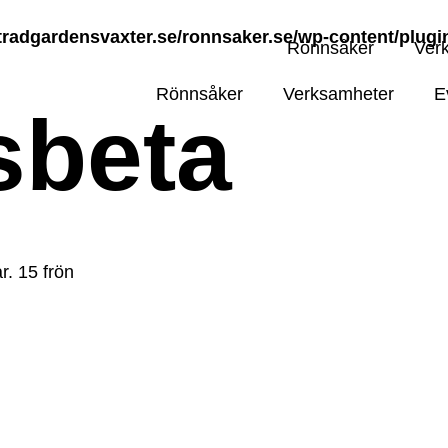
radgardensvaxter.se/ronnsaker.se/wp-content/plug
Rönnsåker
Ver
Rönnsåker
Verksamheter
E
sbeta
r. 15 frön