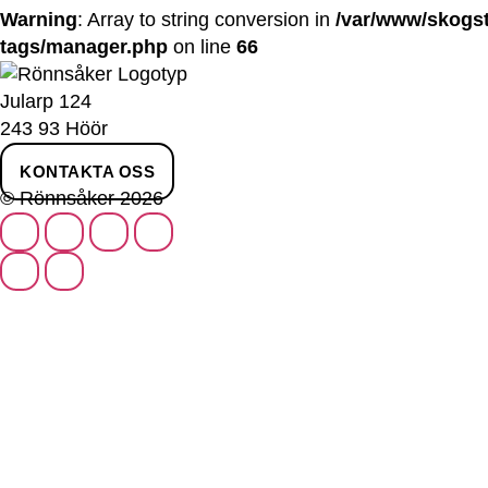
Warning
: Array to string conversion in
/var/www/skogst
tags/manager.php
on line
66
Jularp 124
243 93 Höör
KONTAKTA OSS
© Rönnsåker 2026