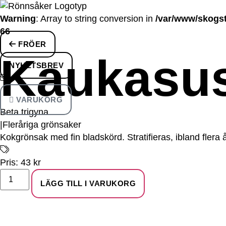
Warning
: Array to string conversion in
/var/www/skogst
66
Hoppa
FRÖER
Kaukasu
till
NYHETSBREV
innehåll
VARUKORG
Beta trigyna
|
Fleråriga grönsaker
Kokgrönsak med fin bladskörd. Stratifieras, ibland flera å
Pris: 43 kr
Kaukasusbeta
mängd
LÄGG TILL I VARUKORG