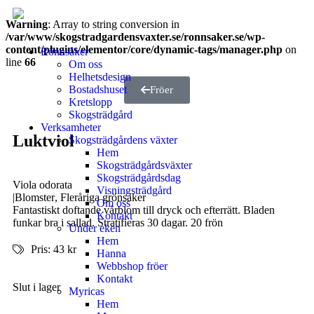
Warning
: Array to string conversion in
/var/www/skogstradgardensvaxter.se/ronnsaker.se/wp-
content/plugins/elementor/core/dynamic-tags/manager.php
on
Rönnsåker
line
66
Om oss
Helhetsdesign
Bostadshuset
Fröer
Kretslopp
Skogsträdgård
Verksamheter
Luktviol
Skogsträdgårdens växter
Hem
Skogsträdgårdsväxter
Skogsträdgårdsdag
Viola odorata
Visningsträdgård
|
Blomster
,
Fleråriga grönsaker
Om oss
Fantastiskt doftande vårblom till dryck och efterrätt. Bladen
Kontakt
funkar bra i sallad. Stratifieras 30 dagar. 20 frön
Under eken
Hem
Pris: 43 kr
Hanna
Webbshop fröer
Kontakt
Slut i lager
Myricas
Hem