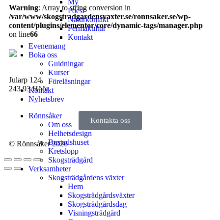
My
Warning
: Array to string conversion in
Poesi
/var/www/skogstradgardensvaxter.se/ronnsaker.se/wp-
Naturkontakt
content/plugins/elementor/core/dynamic-tags/manager.php
Permakultur
on line
66
Kontakt
Evenemang
Boka oss
Guidningar
Kurser
Jularp 124
Föreläsningar
243 93 Höör
Kontakt
Nyhetsbrev
Rönnsåker
Kontakta oss
Om oss
Helhetsdesign
Bostadshuset
© Rönnsåker 2026
Kretslopp
Skogsträdgård
Verksamheter
Skogsträdgårdens växter
Hem
Skogsträdgårdsväxter
Skogsträdgårdsdag
Visningsträdgård