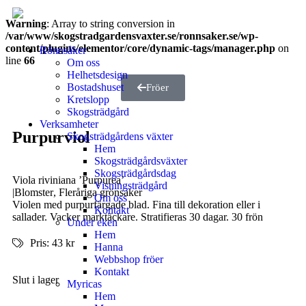
Warning
: Array to string conversion in
/var/www/skogstradgardensvaxter.se/ronnsaker.se/wp-
content/plugins/elementor/core/dynamic-tags/manager.php
on
Rönnsåker
line
66
Om oss
Helhetsdesign
Bostadshuset
Fröer
Kretslopp
Skogsträdgård
Verksamheter
Purpurviol
Skogsträdgårdens växter
Hem
Skogsträdgårdsväxter
Skogsträdgårdsdag
Viola riviniana ’Purpurea’
Visningsträdgård
|
Blomster
,
Fleråriga grönsaker
Om oss
Violen med purpurfärgade blad. Fina till dekoration eller i
Kontakt
sallader. Vacker marktäckare. Stratifieras 30 dagar. 30 frön
Under eken
Hem
Pris: 43 kr
Hanna
Webbshop fröer
Kontakt
Slut i lager
Myricas
Hem