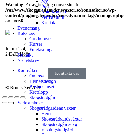
My
Warning
: Array to string conversion in
Poesi
/var/www/skogstradgardensvaxter.se/ronnsaker.se/wp-
Naturkontakt
content/plugins/elementor/core/dynamic-tags/manager.php
Permakultur
on line
66
Kontakt
Evenemang
Boka oss
Guidningar
Kurser
Jularp 124
Föreläsningar
243 93 Höör
Kontakt
Nyhetsbrev
Rönnsåker
Kontakta oss
Om oss
Helhetsdesign
Bostadshuset
© Rönnsåker 2026
Kretslopp
Skogsträdgård
Verksamheter
Skogsträdgårdens växter
Hem
Skogsträdgårdsväxter
Skogsträdgårdsdag
Visningsträdgård