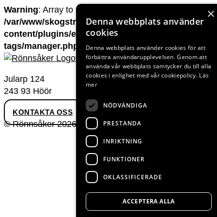
Warning
: Array to string conversion in
×
Denna webbplats använder
/var/www/skogstradgardensvaxter.se/ronnsaker.se
cookies
content/plugins/elementor/core/dynamic-
tags/manager.php
on line
66
Denna webbplats använder cookies för att
förbättra användarupplevelsen. Genom att
använda vår webbplats samtycker du till alla
cookies i enlighet med vår cookiepolicy.
Läs
Jularp 124
mer
243 93 Höör
NÖDVÄNDIGA
KONTAKTA OSS
PRESTANDA
© Rönnsåker 2026
INRIKTNING
FUNKTIONER
OKLASSIFICERADE
ACCEPTERA ALLA