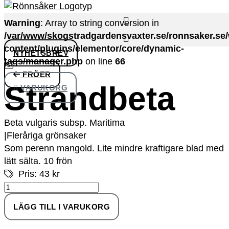
Warning
: Array to string conversion in
/var/www/skogstradgardensvaxter.se/ronnsaker.se
content/plugins/elementor/core/dynamic-
NYHETSBREV
tags/manager.php
on line
66
Hoppa
FRÖER
Strandbeta
till
VARUKORG
innehåll
Beta vulgaris subsp. Maritima
|
Fleråriga grönsaker
Som perenn mangold. Lite mindre kraftigare blad med
lätt sälta. 10 frön
Pris: 43 kr
Strandbeta
mängd
LÄGG TILL I VARUKORG