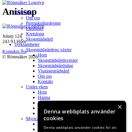
Hoppa
Anisisop
Rönnsåker
till
Om oss
innehåll
Permakulturdesign
Ekohuset
Kretslopp
Jularp 124
Skogsträdgård
243 93 Höör
Verksamheter
Skogsträdgårdens växter
Kontakta oss
Hem
© Rönnsåker 2026
Skogsträdgårdsväxter
Skogsträdgårdsdag
Visningsträdgård
Om oss
Kontakt
Under eken
Hem
Hanna
Filmer
×
Webbshop fröer
Denna webbplats använder
Kontakt
cookies
Myricas
Hem
Denna webbplats använder cookies för att
My