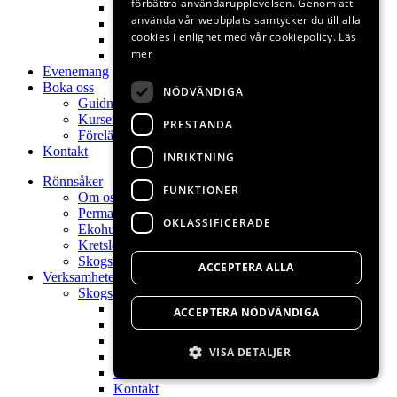
förbättra användarupplevelsen. Genom att
Poesi
använda vår webbplats samtycker du till alla
Naturkontakt
cookies i enlighet med vår cookiepolicy.
Läs
Permakultur
mer
Kontakt
Evenemang
Boka oss
NÖDVÄNDIGA
Guidningar
Kurser
PRESTANDA
Föreläsningar
Kontakt
INRIKTNING
Rönnsåker
FUNKTIONER
Om oss
Permakulturdesign
OKLASSIFICERADE
Ekohuset
Kretslopp
Skogsträdgård
ACCEPTERA ALLA
Verksamheter
Skogsträdgårdens växter
Hem
ACCEPTERA NÖDVÄNDIGA
Skogsträdgårdsväxter
Skogsträdgårdsdag
VISA DETALJER
Visningsträdgård
Om oss
Kontakt