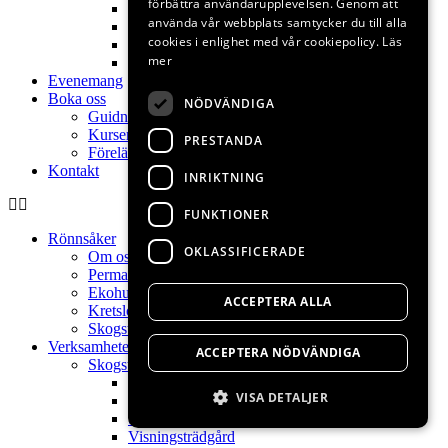
förbättra användarupplevelsen. Genom att
Poesi
använda vår webbplats samtycker du till alla
Naturkontakt
cookies i enlighet med vår cookiepolicy.
Läs
Permakultur
mer
Kontakt
Evenemang
Boka oss
NÖDVÄNDIGA
Guidningar
Kurser
PRESTANDA
Föreläsningar
Kontakt
INRIKTNING
FUNKTIONER
Rönnsåker
OKLASSIFICERADE
Om oss
Permakulturdesign
Ekohuset
ACCEPTERA ALLA
Kretslopp
Skogsträdgård
Verksamheter
ACCEPTERA NÖDVÄNDIGA
Skogsträdgårdens växter
Hem
VISA DETALJER
Skogsträdgårdsväxter
Skogsträdgårdsdag
Visningsträdgård