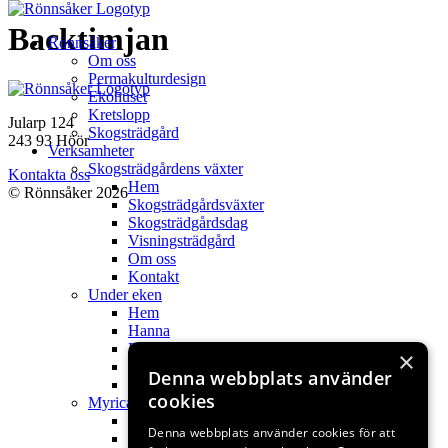
Hoppa
Backtimjan
Rönnsåker
till
Om oss
innehåll
Permakulturdesign
Ekohuset
Kretslopp
Jularp 124
Skogsträdgård
243 93 Höör
Verksamheter
Skogsträdgårdens växter
Kontakta oss
Hem
© Rönnsåker 2026
Skogsträdgårdsväxter
Skogsträdgårdsdag
Visningsträdgård
Om oss
Kontakt
Under eken
Hem
Hanna
Filmer
×
Webbshop fröer
Denna webbplats använder
Kontakt
cookies
Myricas
Hem
Denna webbplats använder cookies för att
My