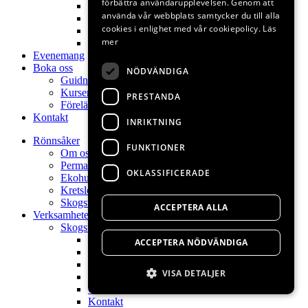
förbättra användarupplevelsen. Genom att
Poesi
använda vår webbplats samtycker du till alla
Naturkontakt
cookies i enlighet med vår cookiepolicy.
Läs
Permakultur
mer
Kontakt
Evenemang
Boka oss
NÖDVÄNDIGA
Guidningar
Kurser
PRESTANDA
Föreläsningar
Kontakt
INRIKTNING
Rönnsåker
FUNKTIONER
Om oss
Permakulturdesign
OKLASSIFICERADE
Ekohuset
Kretslopp
Skogsträdgård
ACCEPTERA ALLA
Verksamheter
Skogsträdgårdens växter
Hem
ACCEPTERA NÖDVÄNDIGA
Skogsträdgårdsväxter
Skogsträdgårdsdag
VISA DETALJER
Visningsträdgård
Om oss
Kontakt