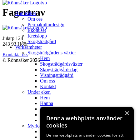
Hoppa
Fagertrav
Rönnsåker
till
Om oss
innehåll
Permakulturdesign
Ekohuset
Kretslopp
Jularp 124
Skogsträdgård
243 93 Höör
Verksamheter
Skogsträdgårdens växter
Kontakta oss
Hem
© Rönnsåker 2026
Skogsträdgårdsväxter
Skogsträdgårdsdag
Visningsträdgård
Om oss
Kontakt
Under eken
Hem
Hanna
Filmer
×
Webbshop fröer
Denna webbplats använder
Kontakt
cookies
Myricas
Hem
Denna webbplats använder cookies för att
My