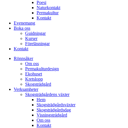
Poesi
Naturkontakt
Permakultur
Kontakt
Evenemang
Boka oss
Guidningar
Kurser
Föreläsningar
Kontakt
Rönnsåker
Om oss
Permakulturdesign
Ekohuset
Kretslopp
Skogsträdgård
Verksamheter
Skogsträdgårdens växter
Hem
Skogsträdgårdsväxter
Skogsträdgårdsdag
Visningsträdgård
Om oss
Kontakt