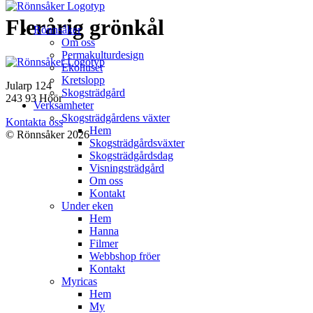
Hoppa
Flerårig grönkål
Rönnsåker
till
Om oss
innehåll
Permakulturdesign
Ekohuset
Kretslopp
Jularp 124
Skogsträdgård
243 93 Höör
Verksamheter
Skogsträdgårdens växter
Kontakta oss
Hem
© Rönnsåker 2026
Skogsträdgårdsväxter
Skogsträdgårdsdag
Visningsträdgård
Om oss
Kontakt
Under eken
Hem
Hanna
Filmer
Webbshop fröer
Kontakt
Myricas
Hem
My