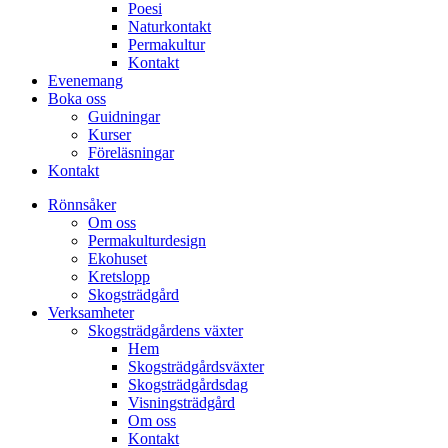
Poesi
Naturkontakt
Permakultur
Kontakt
Evenemang
Boka oss
Guidningar
Kurser
Föreläsningar
Kontakt
Rönnsåker
Om oss
Permakulturdesign
Ekohuset
Kretslopp
Skogsträdgård
Verksamheter
Skogsträdgårdens växter
Hem
Skogsträdgårdsväxter
Skogsträdgårdsdag
Visningsträdgård
Om oss
Kontakt