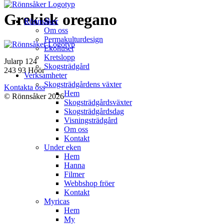
Hoppa
Grekisk oregano
Rönnsåker
till
Om oss
innehåll
Permakulturdesign
Ekohuset
Kretslopp
Jularp 124
Skogsträdgård
243 93 Höör
Verksamheter
Skogsträdgårdens växter
Kontakta oss
Hem
© Rönnsåker 2026
Skogsträdgårdsväxter
Skogsträdgårdsdag
Visningsträdgård
Om oss
Kontakt
Under eken
Hem
Hanna
Filmer
Webbshop fröer
Kontakt
Myricas
Hem
My