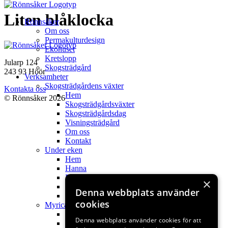
Hoppa
Liten blåklocka
Rönnsåker
till
Om oss
innehåll
Permakulturdesign
Ekohuset
Kretslopp
Jularp 124
Skogsträdgård
243 93 Höör
Verksamheter
Skogsträdgårdens växter
Kontakta oss
Hem
© Rönnsåker 2026
Skogsträdgårdsväxter
Skogsträdgårdsdag
Visningsträdgård
Om oss
Kontakt
Under eken
Hem
Hanna
Filmer
×
Webbshop fröer
Denna webbplats använder
Kontakt
cookies
Myricas
Hem
Denna webbplats använder cookies för att
My