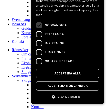
förbättra användarupplevelsen. Genom att
Poesi
använda vår webbplats samtycker du till alla
Naturkontakt
cookies i enlighet med vår cookiepolicy.
Läs
Permakultur
mer
Kontakt
Evenemang
Boka oss
NÖDVÄNDIGA
Guidningar
Kurser
PRESTANDA
Föreläsningar
Kontakt
INRIKTNING
Rönnsåker
FUNKTIONER
Om oss
Permakulturdesign
OKLASSIFICERADE
Ekohuset
Kretslopp
Skogsträdgård
ACCEPTERA ALLA
Verksamheter
Skogsträdgårdens växter
Hem
ACCEPTERA NÖDVÄNDIGA
Skogsträdgårdsväxter
Skogsträdgårdsdag
VISA DETALJER
Visningsträdgård
Om oss
Kontakt