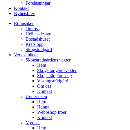
Föreläsningar
Kontakt
Nyhetsbrev
Rönnsåker
Om oss
Helhetsdesign
Bostadshuset
Kretslopp
Skogsträdgård
Verksamheter
Skogsträdgårdens växter
Hem
Skogsträdgårdsväxter
Skogsträdgårdsdag
Visningsträdgård
Om oss
Kontakt
Under eken
Hem
Hanna
Webbshop fröer
Kontakt
Myricas
Hem