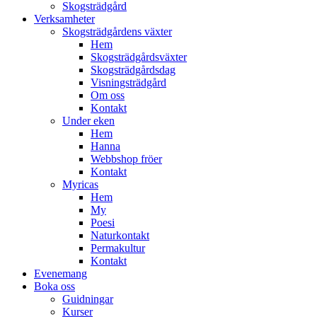
Skogsträdgård
Verksamheter
Skogsträdgårdens växter
Hem
Skogsträdgårdsväxter
Skogsträdgårdsdag
Visningsträdgård
Om oss
Kontakt
Under eken
Hem
Hanna
Webbshop fröer
Kontakt
Myricas
Hem
My
Poesi
Naturkontakt
Permakultur
Kontakt
Evenemang
Boka oss
Guidningar
Kurser