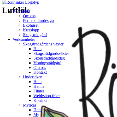
Hoppa
Luftlök
Rönnsåker
till
Om oss
innehåll
Permakulturdesign
Ekohuset
Kretslopp
Skogsträdgård
Verksamheter
Skogsträdgårdens växter
Hem
Skogsträdgårdsväxter
Skogsträdgårdsdag
Visningsträdgård
Om oss
Kontakt
Under eken
Hem
Hanna
Filmer
Webbshop fröer
Kontakt
Myricas
Hem
My