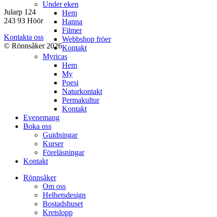
Under eken
Jularp 124
Hem
243 93 Höör
Hanna
Filmer
Kontakta oss
Webbshop fröer
© Rönnsåker 2026
Kontakt
Myricas
Hem
My
Poesi
Naturkontakt
Permakultur
Kontakt
Evenemang
Boka oss
Guidningar
Kurser
Föreläsningar
Kontakt
Rönnsåker
Om oss
Helhetsdesign
Bostadshuset
Kretslopp