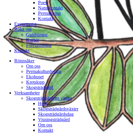
Poesi
Naturkontakt
Permakultur
Kontakt
Evenemang
Boka oss
Guidningar
Kurser
Föreläsningar
Kontakt
Rönnsåker
Om oss
Permakulturdesign
Ekohuset
Kretslopp
Skogsträdgård
Verksamheter
Skogsträdgårdens växter
Hem
Skogsträdgårdsväxter
Skogsträdgårdsdag
Visningsträdgård
Om oss
Kontakt