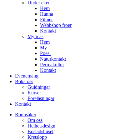
Under eken
Hem
Hanna
Filmer
Webbshop fröer
Kontakt
Myricas
Hem
My
Poesi
Naturkontakt
Permakultur
Kontakt
Evenemang
Boka oss
Guidningar
Kurser
Föreläsningar
Kontakt
Rönnsåker
Om oss
Helhetsdesign
Bostadshuset
Kretslopp