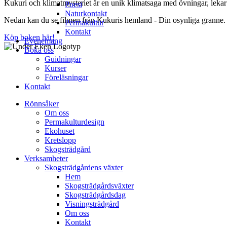
Kukuri och klimatmysteriet är en unik klimatsaga med övningar, lekar 
Poesi
Naturkontakt
Nedan kan du se filmen från Kukuris hemland - Din osynliga granne.
Permakultur
Kontakt
Köp boken här!
Evenemang
Boka oss
Guidningar
Kurser
Föreläsningar
Kontakt
Rönnsåker
Om oss
Permakulturdesign
Ekohuset
Kretslopp
Skogsträdgård
Verksamheter
Skogsträdgårdens växter
Hem
Skogsträdgårdsväxter
Skogsträdgårdsdag
Visningsträdgård
Om oss
Kontakt