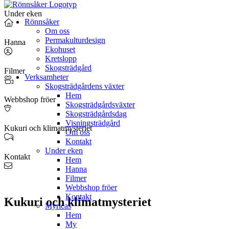
Hoppa
Under eken
till
Rönnsåker
innehåll
Om oss
Permakulturdesign
Hanna
Ekohuset
Kretslopp
Skogsträdgård
Filmer
Verksamheter
Skogsträdgårdens växter
Hem
Webbshop fröer
Skogsträdgårdsväxter
Skogsträdgårdsdag
Visningsträdgård
Kukuri och klimatmysteriet
Om oss
Kontakt
Under eken
Kontakt
Hem
Hanna
Filmer
Webbshop fröer
Kontakt
Kukuri och klimatmysteriet
Myricas
Hem
My